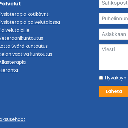
Palvelut
Fysioterapia kotikäynti
Fysioterapia palvelutalossa
Palvelutaloille
Veteraanikuntoutus
Lotta Svärd kuntoutus
Kelan vaativa kuntoutus
Allasterapia
Hieronta
Hyväksyn t
Lähetä
maksusehdot