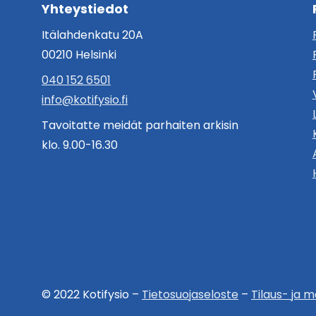
Yhteystiedot
Itälahdenkatu 20A
00210 Helsinki
040 152 6501
info@kotifysio.fi
Tavoitatte meidät parhaiten arkisin
klo. 9.00-16.30
© 2022 Kotifysio –
Tietosuojaseloste
–
Tilaus- ja 