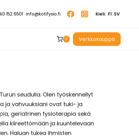
40 152 6501
info@kotifysio.fi
Kieli:
FI
SV
Verkkokauppa
0
 Turun seudulla. Olen työskennellyt
a ja vahvuuksiani ovat tuki- ja
pia, geriatrinen fysioterapia sekä
sella kiireettömään ja kuuntelevaan
en. Haluan tukea ihmisten