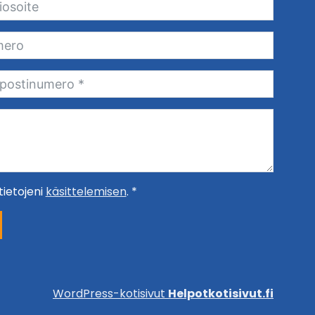
ietojeni
käsittelemisen
. *
WordPress-kotisivut
Helpotkotisivut.fi