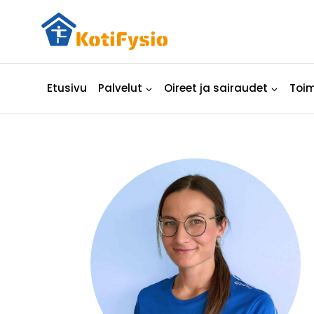
Siirry
sisältöön
Etusivu
Palvelut
Oireet ja sairaudet
Toim