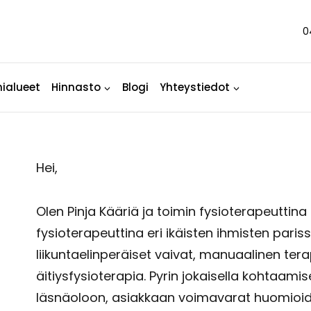
0
ialueet
Hinnasto
Blogi
Yhteystiedot
Hei,
Olen Pinja Kääriä ja toimin fysioterapeuttina
fysioterapeuttina eri ikäisten ihmisten pariss
liikuntaelinperäiset vaivat, manuaalinen tera
äitiysfysioterapia. Pyrin jokaisella kohtaami
läsnäoloon, asiakkaan voimavarat huomioid