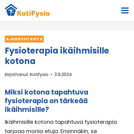
Siirry
sisältöön
AJANKOHTAISTA
Fysioterapia ikäihmisille
kotona
Kirjoittanut:
Kotifysio
3.9.2024
Miksi kotona tapahtuva
fysioterapia on tärkeää
ikäihmisille?
Ikäihmisille kotona tapahtuva fysioterapia
tarjoaa monia etuja. Ensinnäkin, se