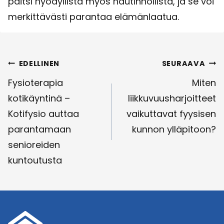
paitsi hyödyllistä myös nautinnollista, ja se voi
merkittävästi parantaa elämänlaatua.
Artikkelien
EDELLINEN
SEURAAVA
selaus
Fysioterapia
Miten
kotikäyntinä –
liikkuvuusharjoitteet
Kotifysio auttaa
vaikuttavat fyysisen
parantamaan
kunnon ylläpitoon?
senioreiden
kuntoutusta