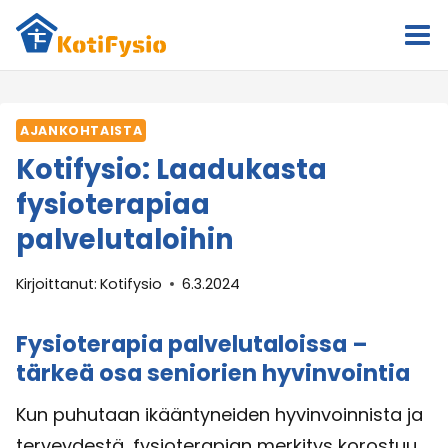
Siirry
sisältöön
AJANKOHTAISTA
Kotifysio: Laadukasta
fysioterapiaa
palvelutaloihin
Kirjoittanut:
Kotifysio
6.3.2024
Fysioterapia palvelutaloissa –
tärkeä osa seniorien hyvinvointia
Kun puhutaan ikääntyneiden hyvinvoinnista ja
terveydestä, fysioterapian merkitys korostuu.