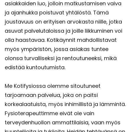
asiakkaiden luo, jolloin matkustamisen vaiva
ja ajanhukka poistuvat yhtälöstä. Tämä
joustavuus on erityisen arvokasta niille, jotka
asuvat palvelutaloissa ja joille liikkuminen voi
olla haastavaa. Kotikäynnit mahdollistavat
myös ympäristön, jossa asiakas tuntee
olonsa turvalliseksi ja rentoutuneeksi, mikä
edistää kuntoutumista.
Me Kotifysiossa olemme sitoutuneet
tarjoamaan palvelua, joka on paitsi
korkealaatuista, myös inhimillistä ja lämmintä.
Fysioterapeuttimme eivät ole vain
terveydenhuollon ammattilaisia, vaan myös
kuuntelijoita ja tukijoita. Heidän tehtävänsä on