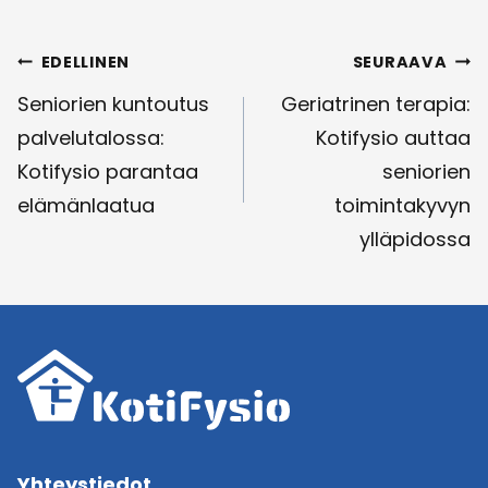
Artikkelien
EDELLINEN
SEURAAVA
selaus
Seniorien kuntoutus
Geriatrinen terapia:
palvelutalossa:
Kotifysio auttaa
Kotifysio parantaa
seniorien
elämänlaatua
toimintakyvyn
ylläpidossa
Yhteystiedot