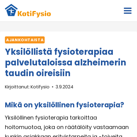
Siirry
sisältöön
AJANKOHTAISTA
Yksilöllistä fysioterapiaa
palvelutaloissa alzheimerin
taudin oireisiin
Kirjoittanut:
Kotifysio
3.9.2024
Mikä on yksilöllinen fysioterapia?
Yksilöllinen fysioterapia tarkoittaa
hoitomuotoa, joka on räätälöity vastaamaan
kunkin asiakkaan erityistarpeita ja -toiveita.