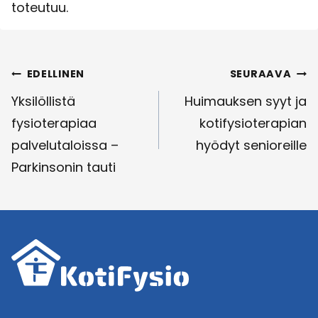
toteutuu.
Artikkelien
EDELLINEN
SEURAAVA
selaus
Yksilöllistä
Huimauksen syyt ja
fysioterapiaa
kotifysioterapian
palvelutaloissa –
hyödyt senioreille
Parkinsonin tauti