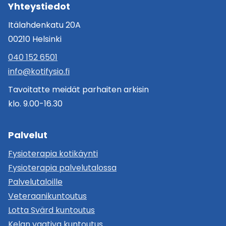
Yhteystiedot
Itälahdenkatu 20A
00210 Helsinki
040 152 6501
info@kotifysio.fi
Tavoitatte meidät parhaiten arkisin
klo. 9.00-16.30
Palvelut
Fysioterapia kotikäynti
Fysioterapia palvelutalossa
Palvelutaloille
Veteraanikuntoutus
Lotta Svärd kuntoutus
Kelan vaativa kuntoutus