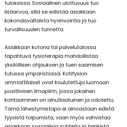
tuloksissa. Sosiaalinen ulottuvuus tuo
lisäarvoa, sillä se edistää asiakkaan
kokonaisvaltaista hyvinvointia ja tuo
turvallisuuden tunnetta.
Asiakkaan kotona tai palvelutalossa
tapahtuva fysioterapia mahdollistaa
yksilöllisen ohjauksen ja tuen saamisen
tutussa ympäristössä. Kotifysion
ammattilaiset ovat koulutettuja luomaan
positiivisen ilmapiirin, jossa jokainen
kohtaaminen on ainutlaatuinen ja odotettu.
Tämä lähestymistapa ei ainoastaan edistä
fyysistä toipumista, vaan myös vahvistaa
asiakkaan sosiaalisia suhteita ja henkistä