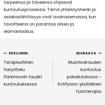
tarpeensa ja toiveensa ohjaavat
kuntoutusprosessia. Tämä yhteistyöhenki ja
asiakaslähtöisyys ovat avainasemassa, kun
tavoitteena on parantaa arkea ja
elämänlaatua.
Artikkelien
EDELLINEN
SEURAAVA
selaus
Terapeuttinen
Muistisairauden
harjoittelu
kuntoutus
Parkinsonin taudin
palvelutalossa –
kuntoutuksessa
Kotifysion yksilöllinen
fysioterapia