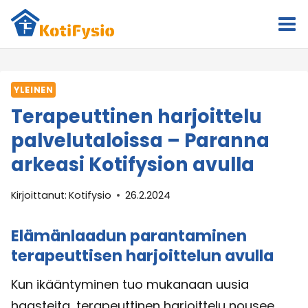
Siirry
sisältöön
YLEINEN
Terapeuttinen harjoittelu
palvelutaloissa – Paranna
arkeasi Kotifysion avulla
Kirjoittanut:
Kotifysio
26.2.2024
Elämänlaadun parantaminen
terapeuttisen harjoittelun avulla
Kun ikääntyminen tuo mukanaan uusia
haasteita, terapeuttinen harjoittelu nousee