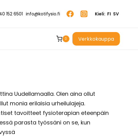
40 152 6501
info@kotifysio.fi
Kieli:
FI
SV
Verkkokauppa
0
ttina Uudellamaalla. Olen aina ollut
lut monia erilaisia urheilulajeja.
set tavoitteet fysioterapian eteenpäin
dessä parasta työssäni on se, kun
yvyssä