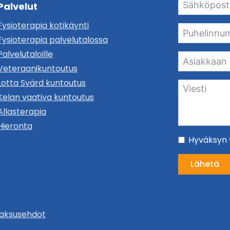
Palvelut
Fysioterapia kotikäynti
Fysioterapia palvelutalossa
Palvelutaloille
Veteraanikuntoutus
Lotta Svärd kuntoutus
Kelan vaativa kuntoutus
Allasterapia
Hieronta
Hyväksyn t
Lähetä
maksusehdot