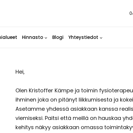
0
ialueet
Hinnasto
Blogi
Yhteystiedot
Hei,
Olen Kristoffer Kämpe ja toimin fysioterapeu
ihminen joka on pitänyt liikkumisesta ja kokeil
Asetamme yhdessä asiakkaan kanssa realisti
viemiseksi. Paitsi että meillä on hauskaa yh
kehitys näkyy asiakkaan omassa toimintak