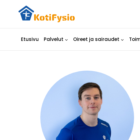
Siirry
sisältöön
Etusivu
Palvelut
Oireet ja sairaudet
Toim