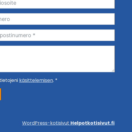
ietojeni
käsittelemisen
. *
WordPress-kotisivut
Helpotkotisivut.fi