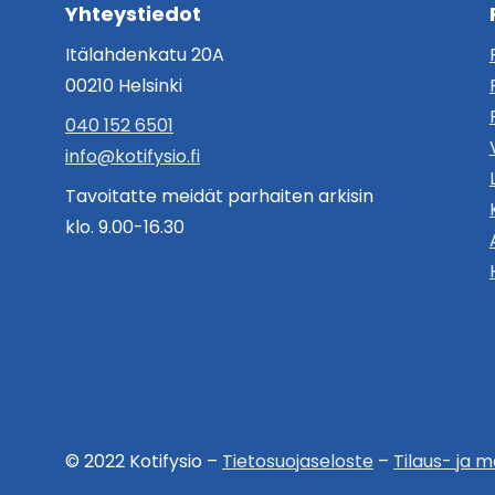
Yhteystiedot
Itälahdenkatu 20A
00210 Helsinki
040 152 6501
info@kotifysio.fi
Tavoitatte meidät parhaiten arkisin
klo. 9.00-16.30
© 2022 Kotifysio –
Tietosuojaseloste
–
Tilaus- ja 