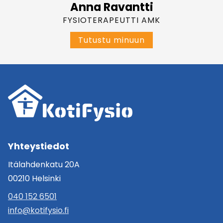
Anna Ravantti
FYSIOTERAPEUTTI AMK
A
Tutustu minuun
n
n
a
R
a
v
a
n
t
t
i
Yhteystiedot
Itälahdenkatu 20A
00210 Helsinki
040 152 6501
info@kotifysio.fi