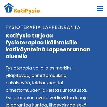
Siirry
sisältöön
FYSIOTERAPIA LAPPEENRANTA
Kotifysio tarjoaa
fysioterapiaa ikäihmisille
kotikäynteinä Lappeenrannan
alueella
Fysioterapia voi olla esimerkiksi
ylläpitävää, onnettomuuksia
ehkäisevää, leikkauksen tai
onnettomuuden jälkeistä kuntoutusta.
Fysioterapian avulla voi lievittää kipuja
ja parantaa kuntoa, lihasvoimaa sekä