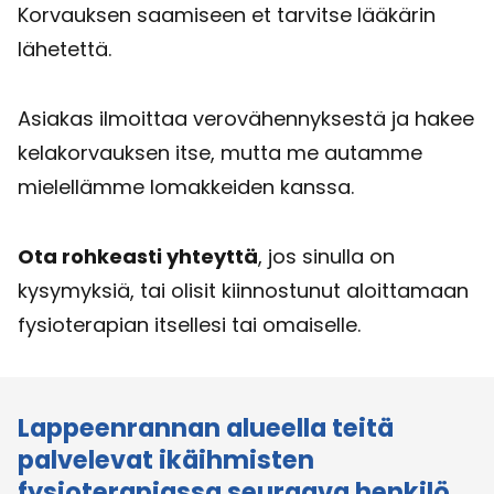
Korvauksen saamiseen et tarvitse lääkärin
lähetettä.
Asiakas ilmoittaa verovähennyksestä ja hakee
kelakorvauksen itse, mutta me autamme
mielellämme lomakkeiden kanssa.
Ota rohkeasti yhteyttä
, jos sinulla on
kysymyksiä, tai olisit kiinnostunut aloittamaan
fysioterapian itsellesi tai omaiselle.
Lappeenrannan alueella teitä
palvelevat ikäihmisten
fysioterapiassa seuraava henkilö