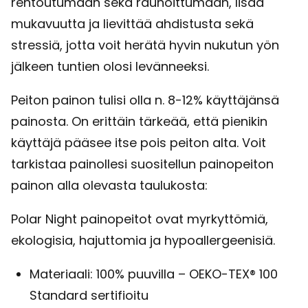
rentoutumaan sekä rauhoittumaan, lisää
mukavuutta ja lievittää ahdistusta sekä
stressiä, jotta voit herätä hyvin nukutun yön
jälkeen tuntien olosi levänneeksi.
Peiton painon tulisi olla n. 8-12% käyttäjänsä
painosta. On erittäin tärkeää, että pienikin
käyttäjä pääsee itse pois peiton alta. Voit
tarkistaa painollesi suositellun painopeiton
painon alla olevasta taulukosta:
Polar Night painopeitot ovat myrkyttömiä,
ekologisia, hajuttomia ja hypoallergeenisiä.
Materiaali: 100% puuvilla – OEKO-TEX® 100
Standard sertifioitu