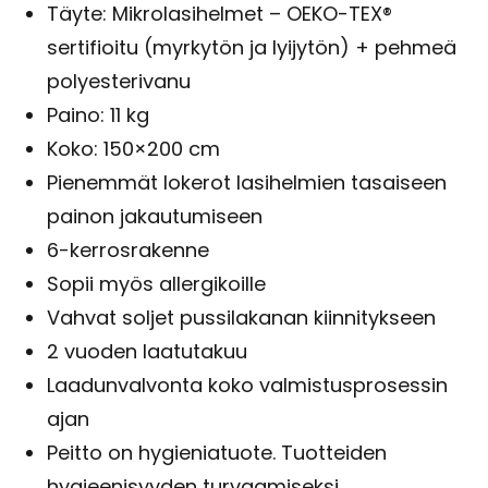
Täyte: Mikrolasihelmet – OEKO-TEX®
sertifioitu (myrkytön ja lyijytön) + pehmeä
polyesterivanu
Paino: 11 kg
Koko: 150×200 cm
Pienemmät lokerot lasihelmien tasaiseen
painon jakautumiseen
6-kerrosrakenne
Sopii myös allergikoille
Vahvat soljet pussilakanan kiinnitykseen
2 vuoden laatutakuu
Laadunvalvonta koko valmistusprosessin
ajan
Peitto on hygieniatuote. Tuotteiden
hygieenisyyden turvaamiseksi