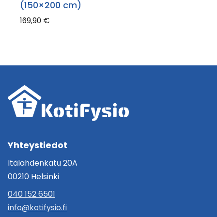
(150×200 cm)
169,90
€
Yhteystiedot
Itälahdenkatu 20A
00210 Helsinki
040 152 6501
info@kotifysio.fi