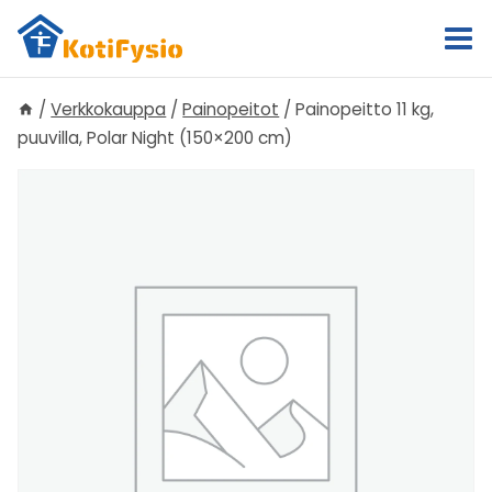
Siirry
sisältöön
/
Verkkokauppa
/
Painopeitot
/
Painopeitto 11 kg,
puuvilla, Polar Night (150×200 cm)