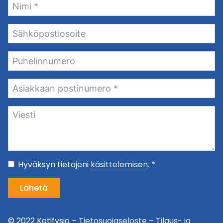
Hyväksyn tietojeni
käsittelemisen
. *
Lähetä
© 2022 Kotifysio –
Tietosuojaseloste
–
Tilaus- ja