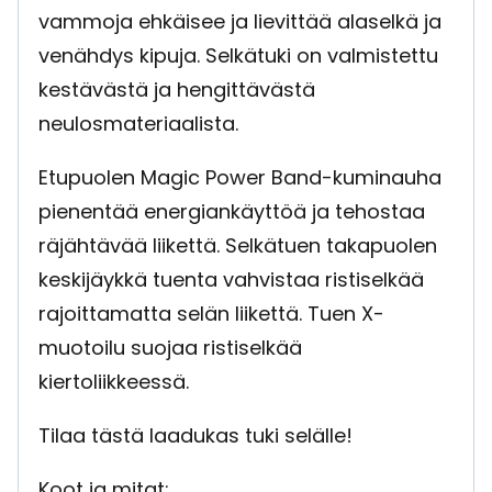
vammoja ehkäisee ja lievittää alaselkä ja
venähdys kipuja. Selkätuki on valmistettu
kestävästä ja hengittävästä
neulosmateriaalista.
Etupuolen Magic Power Band-kuminauha
pienentää energiankäyttöä ja tehostaa
räjähtävää liikettä. Selkätuen takapuolen
keskijäykkä tuenta vahvistaa ristiselkää
rajoittamatta selän liikettä. Tuen X-
muotoilu suojaa ristiselkää
kiertoliikkeessä.
Tilaa tästä laadukas tuki selälle!
Koot ja mitat: