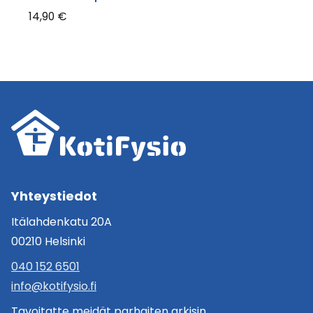
14,90
€
Yhteystiedot
Itälahdenkatu 20A
00210 Helsinki
040 152 6501
info@kotifysio.fi
Tavoitatte meidät parhaiten arkisin