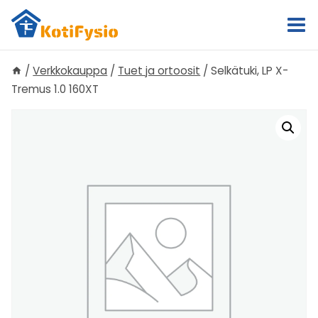
Siirry
sisältöön
/
Verkkokauppa
/
Tuet ja ortoosit
/
Selkätuki, LP X-
Tremus 1.0 160XT