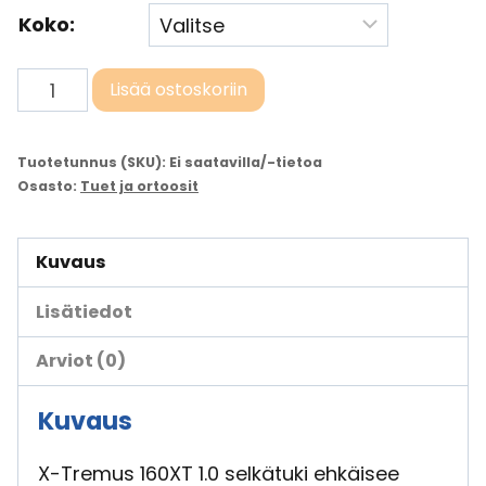
Koko:
Selkätuki,
Lisää ostoskoriin
LP
X-
Tuotetunnus (SKU):
Ei saatavilla/-tietoa
Tremus
Osasto:
Tuet ja ortoosit
1.0
160XT
Kuvaus
määrä
Lisätiedot
Arviot (0)
Kuvaus
X-Tremus 160XT 1.0 selkätuki ehkäisee