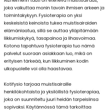
Alzheimerin tauti on etenevä muistisairaus,
joka vaikuttaa monin tavoin ihmisen arkeen ja
toimintakykyyn. Fysioterapia on yksi
keskeisistä keinoista tukea muistisairaiden
elämänlaatua, sillä se auttaa ylläpitämään
liikkumiskykyä, tasapainoa ja lihasvoimaa.
Kotona tapahtuva fysioterapia tuo nämä
palvelut suoraan asiakkaan luo, mikä on
erityisen tärkeää, kun liikkuminen kodin
ulkopuolelle voi olla haastavaa.
Kotifysio tarjoaa muistisairaille
henkilökohtaista ja yksilöllistä fysioterapiaa,
joka on suunniteltu juuri heidän tarpeisiinsa
sopivaksi. Käytännössä tämä tarkoittaa