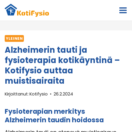
Siirry
sisältöön
YLEINEN
Alzheimerin tauti ja
fysioterapia kotikäyntinä –
Kotifysio auttaa
muistisairaita
Kirjoittanut:
Kotifysio
26.2.2024
Fysioterapian merkitys
Alzheimerin taudin hoidossa