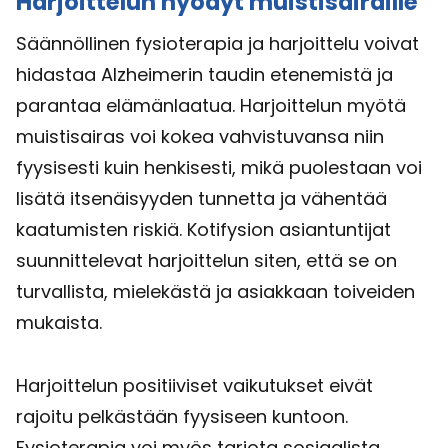
Harjoittelun hyödyt muistisairaille
Säännöllinen fysioterapia ja harjoittelu voivat
hidastaa Alzheimerin taudin etenemistä ja
parantaa elämänlaatua. Harjoittelun myötä
muistisairas voi kokea vahvistuvansa niin
fyysisesti kuin henkisesti, mikä puolestaan voi
lisätä itsenäisyyden tunnetta ja vähentää
kaatumisten riskiä. Kotifysion asiantuntijat
suunnittelevat harjoittelun siten, että se on
turvallista, mielekästä ja asiakkaan toiveiden
mukaista.
Harjoittelun positiiviset vaikutukset eivät
rajoitu pelkästään fyysiseen kuntoon.
Fysioterapia voi myös tarjota sosiaalista