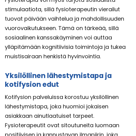
stimulaatiota, sillä fysioterapeutin vierailut
tuovat päivään vaihtelua ja mahdollisuuden
vuorovaikutukseen. Tämä on tärkeää, sillä
sosiaalinen kanssakäyminen voi auttaa
ylläpitämään kognitiivisia toimintoja ja tukea
muistisairaan henkistä hyvinvointia.
Yksilöllinen lähestymistapa ja
kotifysion edut
Kotifysion palveluissa korostuu yksilöllinen
lähestymistapa, joka huomioi jokaisen
asiakkaan ainutlaatuiset tarpeet.
Fysioterapeutit ovat sitoutuneita luomaan
positiivisen ja kannustavan ilmapiirin, joka