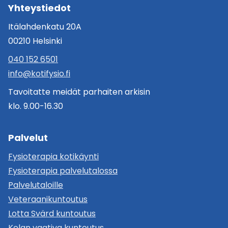
Yhteystiedot
Itälahdenkatu 20A
00210 Helsinki
040 152 6501
info@kotifysio.fi
Tavoitatte meidät parhaiten arkisin
klo. 9.00-16.30
Palvelut
Fysioterapia kotikäynti
Fysioterapia palvelutalossa
Palvelutaloille
Veteraanikuntoutus
Lotta Svärd kuntoutus
Kelan vaativa kuntoutus