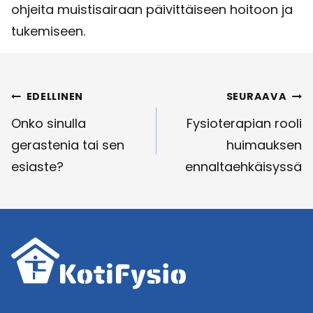
ohjeita muistisairaan päivittäiseen hoitoon ja
tukemiseen.
Artikkelien
EDELLINEN
SEURAAVA
selaus
Onko sinulla
Fysioterapian rooli
gerastenia tai sen
huimauksen
esiaste?
ennaltaehkäisyssä