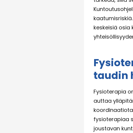
Kuntoutusohje
kaatumisriskiä
keskeisiä osia 
yhteisöllisyyde
Fysiote
taudin
Fysioterapia o
auttaa ylläpit
koordinaatiota.
fysioterapiaa s
joustavan kunto