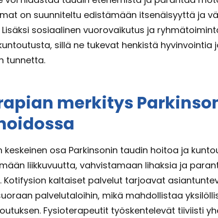
lmat on suunniteltu edistämään itsenäisyyttä ja
. Lisäksi sosiaalinen vuorovaikutus ja ryhmätoimin
kuntoutusta, sillä ne tukevat henkistä hyvinvointia 
n tunnetta.
rapian merkitys Parkinso
 hoidossa
n keskeinen osa Parkinsonin taudin hoitoa ja kunto
ämään liikkuvuutta, vahvistamaan lihaksia ja par
 Kotifysion kaltaiset palvelut tarjoavat asiantunt
uoraan palvelutaloihin, mikä mahdollistaa yksilölli
utuksen. Fysioterapeutit työskentelevät tiiviisti y