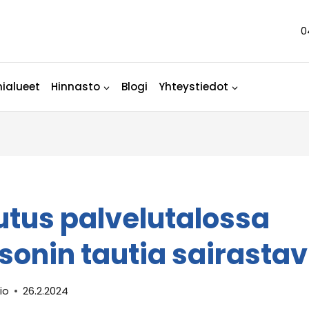
0
ialueet
Hinnasto
Blogi
Yhteystiedot
tus palvelutalossa
sonin tautia sairastavi
io
26.2.2024