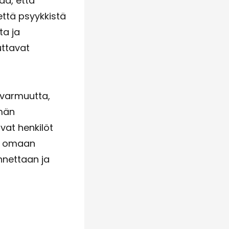
aa, että
että psyykkistä
ta ja
uttavat
evarmuutta,
ämän
vat henkilöt
en omaan
nnettaan ja