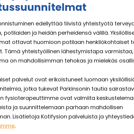
tussuunnitelmat
nnistuminen edellyttää tiivistä yhteistyötä tervey
 potilaiden ja heidän perheidensä välillä. Yksilöllise
mat ottavat huomioon potilaan henkilökohtaiset ta
t. Tämä yhteistyöllinen lähestymistapa varmistaa,
ma on mahdollisimman tehokas ja mielekäs osallist
aiset palvelut ovat erikoistuneet luomaan yksilöllisi
itelmia, jotka tukevat Parkinsonin tautia sairastav
än fysioterapeuttimme ovat valmiita keskustelem
eista ja suunnittelemaan parhaan mahdollisen
an. Lisätietoja Kotifysion palveluista ja yhteystied
tamme
.