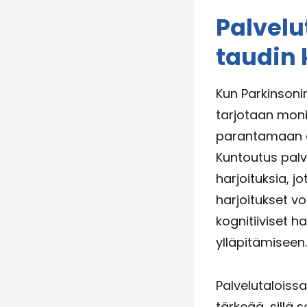
Palvelu
taudin
Kun Parkinsonin
tarjotaan moni
parantamaan e
Kuntoutus palve
harjoituksia, j
harjoitukset vo
kognitiiviset h
ylläpitämiseen.
Palvelutaloiss
tärkeää, sillä 