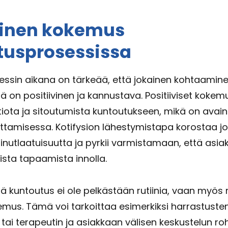
vinen kokemus
tusprosessissa
ssin aikana on tärkeää, että jokainen kohtaamine
lä on positiivinen ja kannustava. Positiiviset kokem
tiota ja sitoutumista kuntoutukseen, mikä on av
ttamisessa. Kotifysion lähestymistapa korostaa j
nutlaatuisuutta ja pyrkii varmistamaan, että asia
ista tapaamista innolla.
ä kuntoutus ei ole pelkästään rutiinia, vaan myös 
emus. Tämä voi tarkoittaa esimerkiksi harrastuste
tai terapeutin ja asiakkaan välisen keskustelun ro