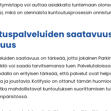
stymistapa voi auttaa asiakkaita tuntemaan olons
i, mikä on olennaista kuntoutusprosessin onnistum
tuspalveluiden saatavuus
vuus
luiden saatavuus on tärkeää, jotta jokainen Parkin
kilö voi saada tarvitsemansa tuen. Palvelutaloissa
dalla on erityisen tärkeää, että palvelut ovat help
a ja joustavia. Kotifysio on ottanut tämän huomio
jotka mahdollistavat kuntoutuksen suorittamisen tu
ympäristössä.