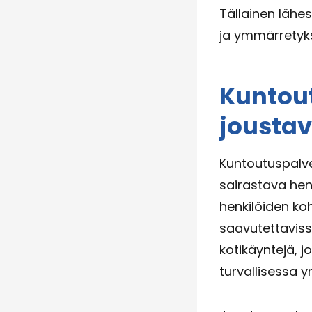
Tällainen lähe
ja ymmärretyks
Kuntou
jousta
Kuntoutuspalve
sairastava hen
henkilöiden koh
saavutettaviss
kotikäyntejä, 
turvallisessa 