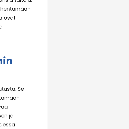
 vähentämään
ta ovat
ja
nin
utusta. Se
antamaan
evaa
sen ja
hdessä