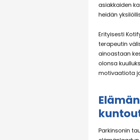
asiakkaiden ka
heidän yksilölli
Erityisesti Kot
terapeutin väl
ainoastaan kesk
olonsa kuulluks
motivaatiota j
Elämän
kuntou
Parkinsonin tau