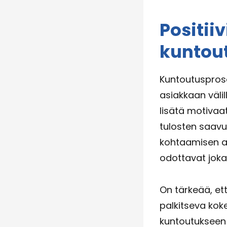
Positii
kuntou
Kuntoutusprose
asiakkaan välil
lisätä motivaa
tulosten saavu
kohtaamisen ai
odottavat joka
On tärkeää, ett
palkitseva kok
kuntoutukseen 