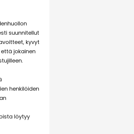
denhuollon
sti suunnitellut
voitteet, kyvyt
 että jokainen
ujilleen.
ä
ien henkilöiden
aan
oista löytyy