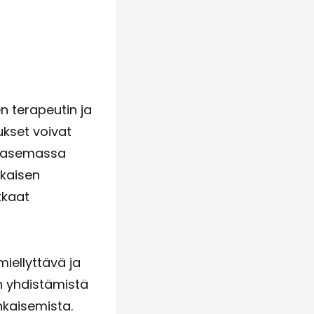
n terapeutin ja
ukset voivat
ainasemassa
okaisen
kkaat
miellyttävä ja
n yhdistämistä
hkaisemista.