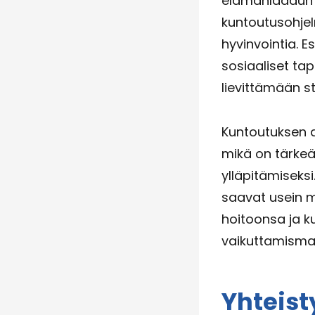
elämänlaadun p
kuntoutusohjel
hyvinvointia. E
sosiaaliset ta
lievittämään s
Kuntoutuksen a
mikä on tärkeä
ylläpitämiseksi
saavat usein m
hoitoonsa ja k
vaikuttamismah
Yhteisty