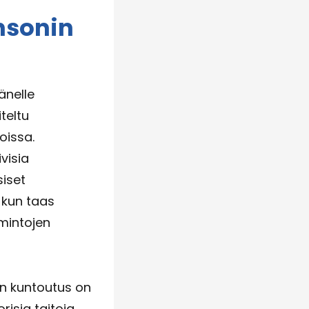
nsonin
änelle
teltu
oissa.
visia
siset
 kun taas
imintojen
en kuntoutus on
isia taitoja.