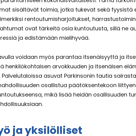
arantamiseen kokonaisvaltaisesti. Tämä tarkoitt
mat sisältävät toimia, jotka tukevat sekä fyysistä 
simerkiksi rentoutumisharjoitukset, harrastustoimin
pahtumat ovat tärkeitä osia kuntoutusta, sillä ne a
tressiä ja edistämään mielihyvää.
vulla voidaan myös parantaa itsenäisyyttä ja its
ä henkilökohtaisen arvokkuuden ja itsenäisen el
. Palvelutaloissa asuvat Parkinsonin tautia sairasta
ahdollisuuden osallistua päätöksentekoon liitty
untoutukseensa, mikä lisää heidän osallisuuden tu
dollisuuksiaan.
ö ja yksilölliset