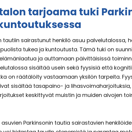
talon tarjoama tuki Parki
 kuntoutuksessa
 tautiin sairastunut henkilö asuu palvelutalossa, h
puolista tukea ja kuntoutusta. Tämä tuki on suunni
lämänlaatua ja auttamaan päivittäisissä toiminn
lutalossa sisältää usein sekä fyysisiä että kognitii
otka on räätälöity vastaamaan yksilön tarpeita. Fyy
ivat sisältää tasapaino- ja lihasvoimaharjoituksia,
arjoitukset keskittyvät muistin ja muiden aivojen to
a asuvien Parkinsonin tautia sairastavien henkilöid
se voi hidastaa taudin etenemistä ja parantaa motor