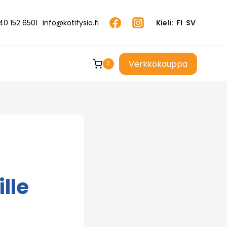
40 152 6501
info@kotifysio.fi
Kieli:
FI
SV
Verkkokauppa
0
lle