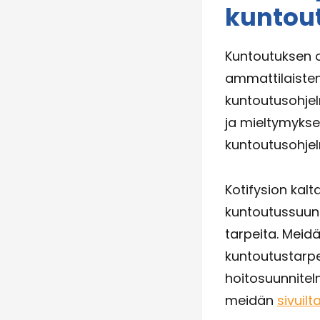
kuntou
Kuntoutuksen o
ammattilaisten,
kuntoutusohjel
ja mieltymykse
kuntoutusohjel
Kotifysion kalt
kuntoutussuunn
tarpeita. Meid
kuntoutustarp
hoitosuunnitelm
meidän
sivuil