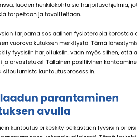
nssa, luoden henkilökohtaisia harjoitusohjelmia, j
siä tarpeitaan ja tavoitteitaan.
ifysion tarjoama sosiaalinen fysioterapia korostaa 
isen vuorovaikutuksen merkitystä. Tämä lähestymi
ity fyysisiin harjoituksiin, vaan myös siihen, että 
i ja arvostetuksi. Tällainen positiivinen kohtaamine
a sitoutumista kuntoutusprosessiin.
laadun parantaminen
tuksen avulla
din kuntoutus ei keskity pelkästään fyysisiin oirei