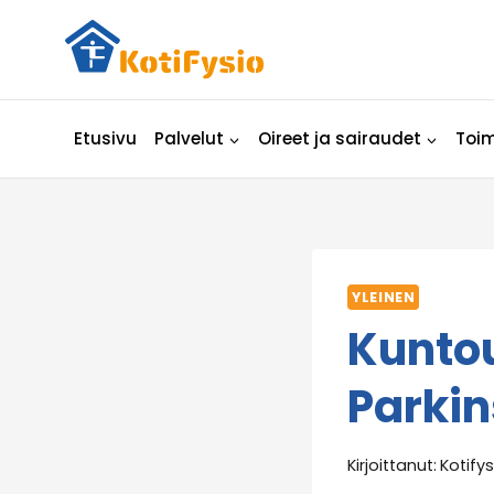
Siirry
sisältöön
Etusivu
Palvelut
Oireet ja sairaudet
Toim
YLEINEN
Kuntou
Parkin
Kirjoittanut:
Kotifys