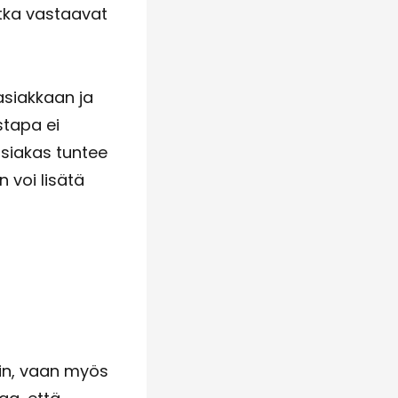
otka vastaavat
asiakkaan ja
stapa ei
asiakas tuntee
n voi lisätä
siin, vaan myös