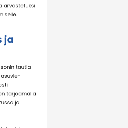
a arvostetuksi
iselle.
 ja
sonin tautia
 asuvien
osti
on tarjoamalla
tussa ja