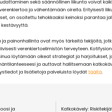
udattaminen sekä säännöllinen liikunta voivat kaik
renkiertoa ja vähentämään oireita. Erityisesti liik
set, on osoitettu tehokkaaksi keinoksi parantaa ja
 kestävyyttä.
a ja painonhallinta ovat myös tärkeitä tekijöitä, jot
iivisesti verenkiertoelimistön terveyteen. Kotifysio
inua löytämään oikeat strategiat ja harjoitukset, 
mäntilanteeseesi ja auttavat hallitsemaan katkokäve
ystiedot ja lisätietoja palveluista löydät
täältä
.
en
oosi ja
Katkokävely: Riskitekij