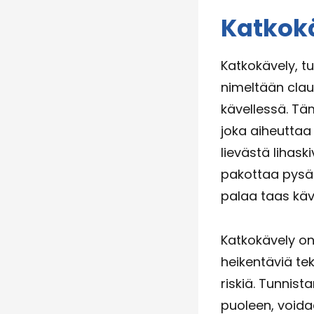
Katkok
Katkokävely, tu
nimeltään claud
kävellessä. Täm
joka aiheuttaa 
lievästä lihas
pakottaa pysäh
palaa taas käv
Katkokävely on
heikentäviä tek
riskiä. Tunnis
puoleen, voida