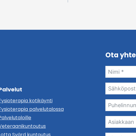
Ota yhte
Palvelut
Fysioterapia kotikäynti
Fysioterapia palvelutalossa
Palvelutaloille
Veteraanikuntoutus
Lotta Svärd kuntoutus