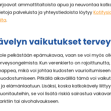
tarjoavat ammattitaitoista apua ja neuvontaa katk
ietoja palveluista ja yhteystiedoista löytyy
Kotifysi
lta
.
velyn vaikutukset terve
 ole pelkästään epämukavaa, vaan se voi myös oll
veysongelmista. Kun verenkierto on rajoittunutta, 
happea, mikä voi johtaa kudosten vaurioitumiseen 
dostumiseen. Pitkällä aikavälillä tämä voi vaiku
 ja elämänlaatuun. Lisäksi, koska katkokävely liitty
uonitauteihin, se voi lisätä riskiä sairastua vakavamp
rktiin tai aivohalvaukseen.