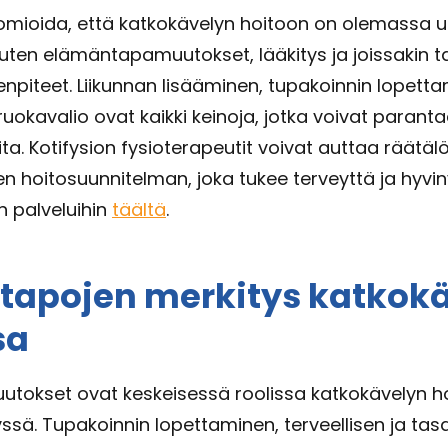
mioida, että katkokävelyn hoitoon on olemassa u
kuten elämäntapamuutokset, lääkitys ja joissakin 
enpiteet. Liikunnan lisääminen, tupakoinnin lopetta
ruokavalio ovat kaikki keinoja, jotka voivat parant
reita. Kotifysion fysioterapeutit voivat auttaa räätä
n hoitosuunnitelman, joka tukee terveyttä ja hyvin
 palveluihin
täältä
.
tapojen merkitys katkok
sa
tokset ovat keskeisessä roolissa katkokävelyn h
ssä. Tupakoinnin lopettaminen, terveellisen ja ta