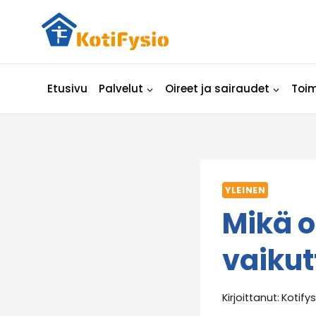
Siirry
sisältöön
Etusivu
Palvelut
Oireet ja sairaudet
Toim
YLEINEN
Mikä o
vaikut
Kirjoittanut:
Kotifys