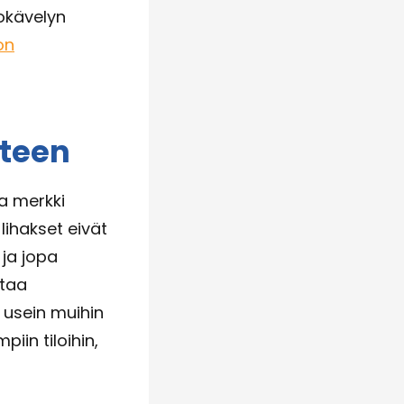
okävelyn
on
yteen
a merkki
lihakset eivät
ja jopa
ttaa
y usein muihin
iin tiloihin,