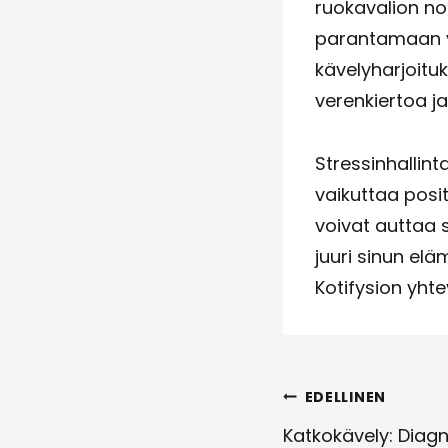
ruokavalion no
parantamaan ve
kävelyharjoituk
verenkiertoa ja
Stressinhallint
vaikuttaa posit
voivat auttaa s
juuri sinun elä
Kotifysion yhte
Artikkeli
EDELLINEN
selaus
Katkokävely: Diagn