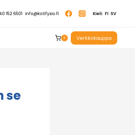
40 152 6501
info@kotifysio.fi
Kieli:
FI
SV
Verkkokauppa
0
n se