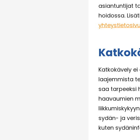
asiantuntijat 
hoidossa. Lisät
yhteystietosivu
Katkokä
Katkokävely ei
laajemmista ter
saa tarpeeksi 
haavaumien muo
liikkumiskykyyn
sydän- ja veris
kuten sydäninfa