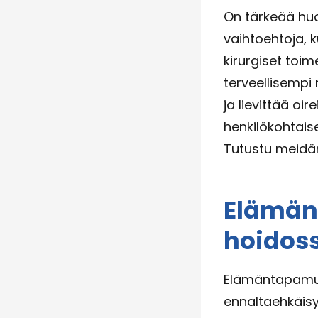
On tärkeää huo
vaihtoehtoja, 
kirurgiset toim
terveellisempi 
ja lievittää oi
henkilökohtaise
Tutustu meidän
Elämän
hoidos
Elämäntapamuu
ennaltaehkäisy