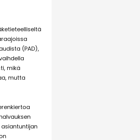
ketieteelliseltä
araajoissa
taudista (PAD),
vaihdella
ti, mikä
aa, mutta
erenkiertoa
vohalvauksen
 asiantuntijan
ion