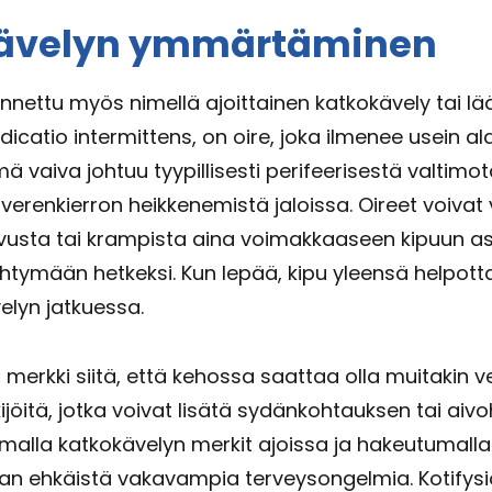
ävelyn ymmärtäminen
nnettu myös nimellä ajoittainen katkokävely tai lää
icatio intermittens, on oire, joka ilmenee usein al
ä vaiva johtuu tyypillisesti perifeerisestä valtimo
verenkierron heikkenemistä jaloissa. Oireet voivat 
kivusta tai krampista aina voimakkaaseen kipuun as
tymään hetkeksi. Kun lepää, kipu yleensä helpott
elyn jatkuessa.
 merkki siitä, että kehossa saattaa olla muitakin v
ijöitä, jotka voivat lisätä sydänkohtauksen tai ai
tamalla katkokävelyn merkit ajoissa ja hakeutumalla
an ehkäistä vakavampia terveysongelmia. Kotifys