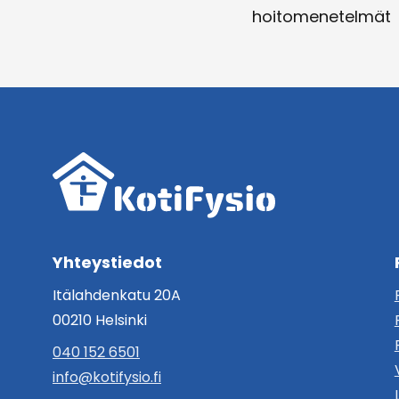
hoitomenetelmät
Yhteystiedot
Itälahdenkatu 20A
00210 Helsinki
040 152 6501
info@kotifysio.fi