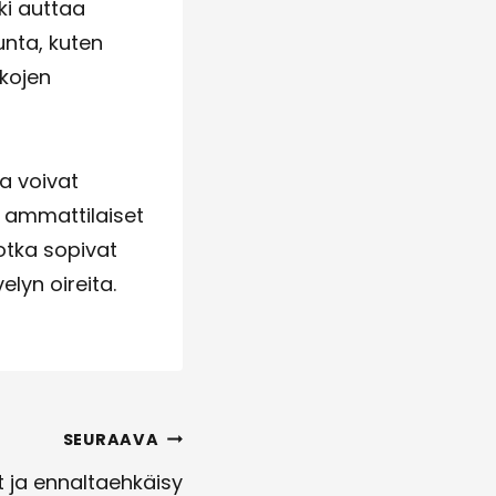
ki auttaa
unta, kuten
lkojen
ka voivat
n ammattilaiset
jotka sopivat
lyn oireita.
SEURAAVA
ät ja ennaltaehkäisy