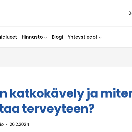
0
ialueet
Hinnasto
Blogi
Yhteystiedot
n katkokävely ja mite
taa terveyteen?
io
26.2.2024