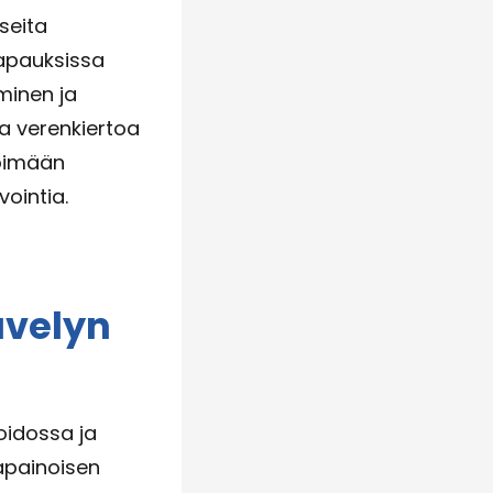
seita
tapauksissa
minen ja
aa verenkiertoa
löimään
vointia.
ävelyn
oidossa ja
sapainoisen