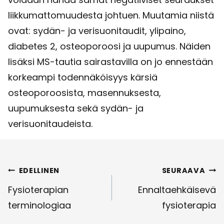
liikkumattomuudesta johtuen. Muutamia niistä
ovat: sydän- ja verisuonitaudit, ylipaino,
diabetes 2, osteoporoosi ja uupumus. Näiden
lisäksi MS-tautia sairastavilla on jo ennestään
korkeampi todennäköisyys kärsiä
osteoporoosista, masennuksesta,
uupumuksesta sekä sydän- ja
verisuonitaudeista.
Artikkelien
EDELLINEN
SEURAAVA
selaus
Fysioterapian
Ennaltaehkäisevä
terminologiaa
fysioterapia