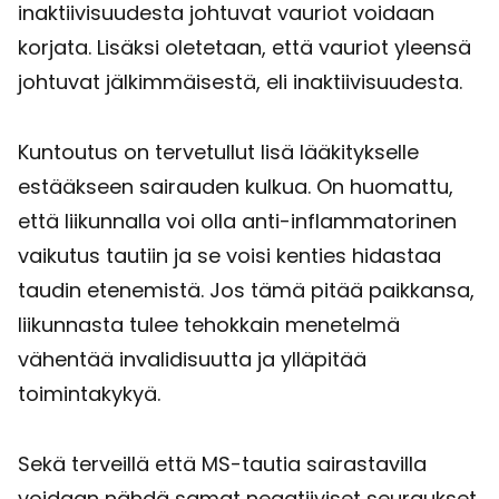
inaktiivisuudesta johtuvat vauriot voidaan
korjata. Lisäksi oletetaan, että vauriot yleensä
johtuvat jälkimmäisestä, eli inaktiivisuudesta.
Kuntoutus on tervetullut lisä lääkitykselle
estääkseen sairauden kulkua. On huomattu,
että liikunnalla voi olla anti-inflammatorinen
vaikutus tautiin ja se voisi kenties hidastaa
taudin etenemistä. Jos tämä pitää paikkansa,
liikunnasta tulee tehokkain menetelmä
vähentää invalidisuutta ja ylläpitää
toimintakykyä.
Sekä terveillä että MS-tautia sairastavilla
voidaan nähdä samat negatiiviset seuraukset