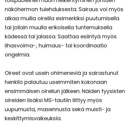
toispuoleinen näön heikentyminen johtuen
näköhermon tulehduksesta. Sairaus voi myös
alkaa muilla oireilla esimerkiksi puutumisella
tai jollain muulla erikoisella tuntemuksella
kädessä tai jalassa. Saattaa esiintyä myös
lihasvoima-, huimaus- tai koordinaatio
ongelmia.
Oireet ovat usein ohimeneviä ja sairastunut
henkilö palautuu useimmiten kokonaan
ensimmäisen oireilun jälkeen. Näiden fyysisten
oireiden lisäksi MS-tautiin liittyy myös
uupumusta, masennusta sekä muisti- ja
keskittymisvaikeuksia.