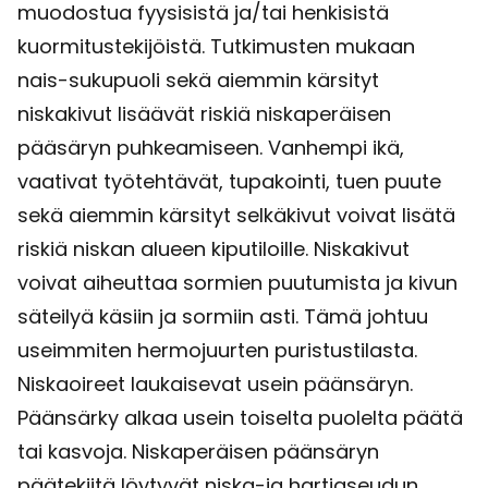
muodostua fyysisistä ja/tai henkisistä
kuormitustekijöistä. Tutkimusten mukaan
nais-sukupuoli sekä aiemmin kärsityt
niskakivut lisäävät riskiä niskaperäisen
pääsäryn puhkeamiseen. Vanhempi ikä,
vaativat työtehtävät, tupakointi, tuen puute
sekä aiemmin kärsityt selkäkivut voivat lisätä
riskiä niskan alueen kiputiloille. Niskakivut
voivat aiheuttaa sormien puutumista ja kivun
säteilyä käsiin ja sormiin asti. Tämä johtuu
useimmiten hermojuurten puristustilasta.
Niskaoireet laukaisevat usein päänsäryn.
Päänsärky alkaa usein toiselta puolelta päätä
tai kasvoja. Niskaperäisen päänsäryn
päätekijtä löytyvät niska-ja hartiaseudun