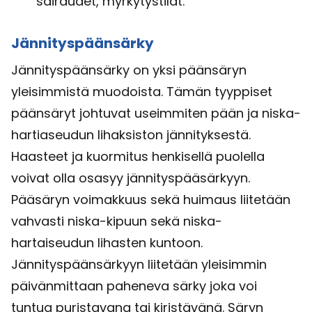
sairaudet, myrkytystilat.
Jännityspäänsärky
Jännityspäänsärky on yksi päänsäryn
yleisimmistä muodoista. Tämän tyyppiset
päänsäryt johtuvat useimmiten pään ja niska-
hartiaseudun lihaksiston jännityksestä.
Haasteet ja kuormitus henkisellä puolella
voivat olla osasyy jännityspääsärkyyn.
Pääsäryn voimakkuus sekä huimaus liitetään
vahvasti niska-kipuun sekä niska-
hartaiseudun lihasten kuntoon.
Jännityspäänsärkyyn liitetään yleisimmin
päivänmittaan paheneva särky joka voi
tuntua puristavana tai kiristävänä. Säryn