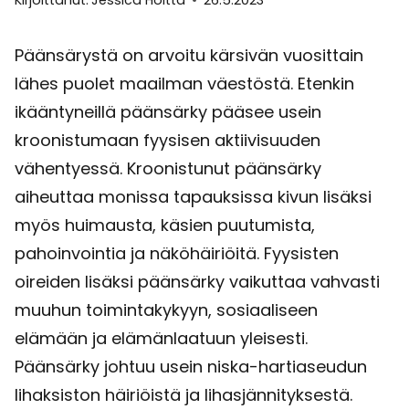
Päänsärystä on arvoitu kärsivän vuosittain
lähes puolet maailman väestöstä. Etenkin
ikääntyneillä päänsärky pääsee usein
kroonistumaan fyysisen aktiivisuuden
vähentyessä. Kroonistunut päänsärky
aiheuttaa monissa tapauksissa kivun lisäksi
myös huimausta, käsien puutumista,
pahoinvointia ja näköhäiriöitä. Fyysisten
oireiden lisäksi päänsärky vaikuttaa vahvasti
muuhun toimintakykyyn, sosiaaliseen
elämään ja elämänlaatuun yleisesti.
Päänsärky johtuu usein niska-hartiaseudun
lihaksiston häiriöistä ja lihasjännityksestä.