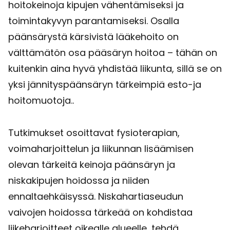
hoitokeinoja kipujen vähentämiseksi ja
toimintakyvyn parantamiseksi. Osalla
päänsärystä kärsivistä lääkehoito on
välttämätön osa pääsäryn hoitoa – tähän on
kuitenkin aina hyvä yhdistää liikunta, sillä se on
yksi jännityspäänsäryn tärkeimpiä esto-ja
hoitomuotoja..
Tutkimukset osoittavat fysioterapian,
voimaharjoittelun ja liikunnan lisäämisen
olevan tärkeitä keinoja päänsäryn ja
niskakipujen hoidossa ja niiden
ennaltaehkäisyssä. Niskahartiaseudun
vaivojen hoidossa tärkeää on kohdistaa
liikeharjoitteet oikealle alueelle, tehdä