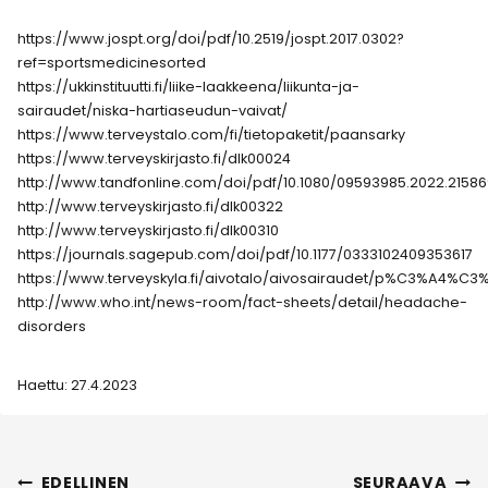
https://www.jospt.org/doi/pdf/10.2519/jospt.2017.0302?
ref=sportsmedicinesorted
https://ukkinstituutti.fi/liike-laakkeena/liikunta-ja-
sairaudet/niska-hartiaseudun-vaivat/
https://www.terveystalo.com/fi/tietopaketit/paansarky
https://www.terveyskirjasto.fi/dlk00024
http://www.tandfonline.com/doi/pdf/10.1080/09593985.2022.2158
http://www.terveyskirjasto.fi/dlk00322
http://www.terveyskirjasto.fi/dlk00310
https://journals.sagepub.com/doi/pdf/10.1177/0333102409353617
https://www.terveyskyla.fi/aivotalo/aivosairaudet/p%C3%A4%C
http://www.who.int/news-room/fact-sheets/detail/headache-
disorders
Haettu: 27.4.2023
Artikkelien
EDELLINEN
SEURAAVA