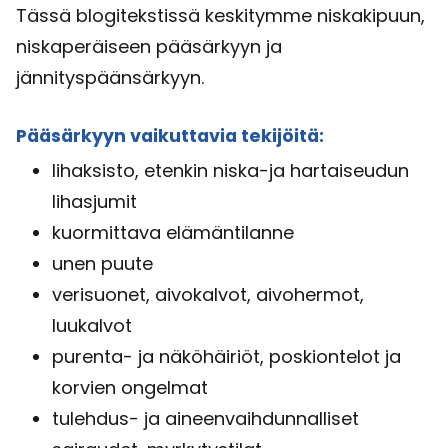
Tässä blogitekstissä keskitymme niskakipuun,
niskaperäiseen pääsärkyyn ja
jännityspäänsärkyyn.
Pääsärkyyn vaikuttavia tekijöitä:
lihaksisto, etenkin niska-ja hartaiseudun
lihasjumit
kuormittava elämäntilanne
unen puute
verisuonet, aivokalvot, aivohermot,
luukalvot
purenta- ja näköhäiriöt, poskiontelot ja
korvien ongelmat
tulehdus- ja aineenvaihdunnalliset