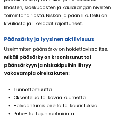
lihasten, sidekudosten ja kaularangan nivelten
toimintahäiriösta. Niskan ja pään liikuttelu on
kivuliasta ja liikeradat rajoittuneet.
Päänsärky ja fyysinen aktiivisuus
Useimmiten päänsärky on hoidettavissa itse.
Mikäli pääsärky on kroonistunut tai
päänsärkyyn ja niskakipuihin liittyy
vakavampia oireita kuten:
Tunnottomuutta
Oksentelua tai kovaa kuumetta
Halvaantumis oireita tai kouristuksia
Puhe- tai tajunnanhäiriötä