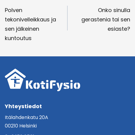
selaus
Polven
Onko sinulla
tekonivelleikkaus ja
gerastenia tai sen
sen jälkeinen
esiaste?
kuntoutus
Yhteystiedot
Itälahdenkatu 20A
00210 Helsinki