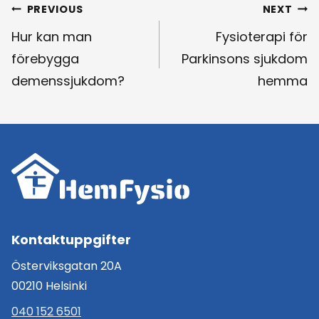
Inläggsnavigering
PREVIOUS
NEXT
Hur kan man
Fysioterapi för
förebygga
Parkinsons sjukdom
demenssjukdom?
hemma
Kontaktuppgifter
Österviksgatan 20A
00210 Helsinki
040 152 6501