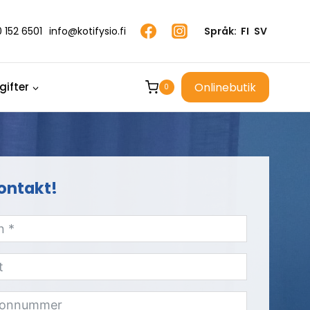
 152 6501
info@kotifysio.fi
Språk:
FI
SV
Onlinebutik
ifter
0
ontakt!