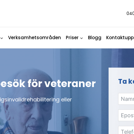
040
Verksamhetsområden
Priser
Blogg
Kontaktuppg
esök för veteraner
Ta k
igsinvalidrehabilitering eller