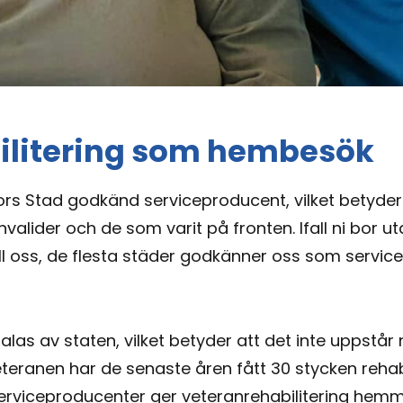
ilitering som hembesök
rs Stad godkänd serviceproducent, vilket betyder at
valider och de som varit på fronten. Ifall ni bor ut
till oss, de flesta städer godkänner oss som servi
alas av staten, vilket betyder att det inte uppstå
teranen har de senaste åren fått 30 stycken rehabili
erviceproducenter ger veteranrehabilitering hemm