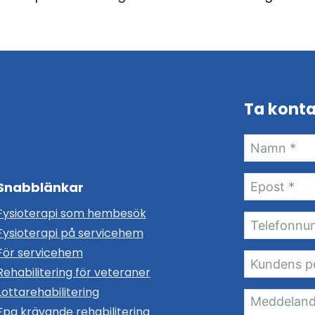
Ta kont
Snabblänkar
Fysioterapi som hembesök
Fysioterapi på servicehem
För servicehem
Rehabilitering för veteraner
Lottarehabilitering
Fpa krävande rehabilitering