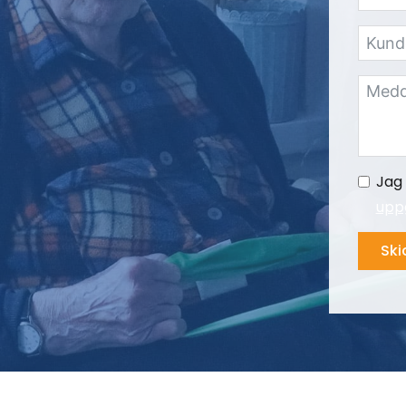
Jag 
uppg
Ski