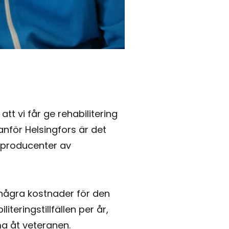
t vi får ge rehabilitering
anför Helsingfors är det
ceproducenter av
r några kostnader för den
teringstillfällen per år,
a åt veteranen.