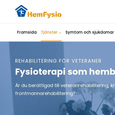
Skip
to
content
Framsida
Tjänster
Symtom och sjukdomar
REHABILITERING FÖR VETERANER
Fysioterapi som hemb
Är du berättigad till veteranrehabilitering, kr
frontmannarehabilitering?