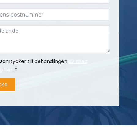
samtycker till behandlingen
av mina
ifter
. *
cka