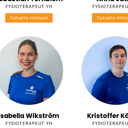
FYSIOTERAPEUT YH
FYSIOTERAPEU
S
Tutustu minuun
Tutustu min
e
b
a
s
t
i
a
n
T
ö
r
n
b
l
o
m
Isabella Wikström
Kristoffer 
FYSIOTERAPEUT YH
FYSIOTERAPEU