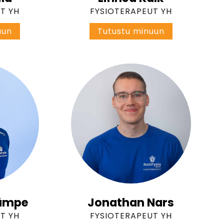
T YH
FYSIOTERAPEUT YH
A
L
uun
Tutustu minuun
n
i
n
n
a
n
J
e
u
a
t
K
i
a
l
l
a
k
Kämpe
Jonathan Nars
T YH
FYSIOTERAPEUT YH