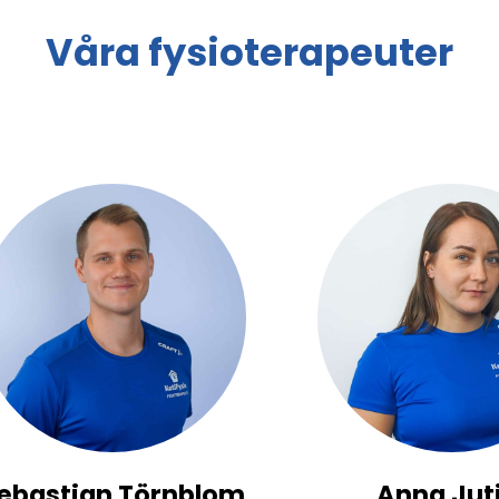
Våra fysioterapeuter
ebastian Törnblom
Anna Jut