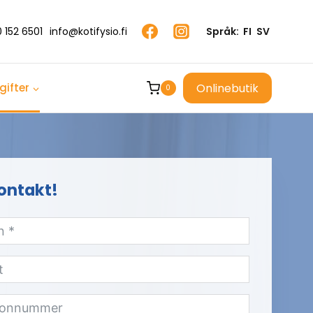
 152 6501
info@kotifysio.fi
Språk:
FI
SV
Onlinebutik
ifter
0
ontakt!