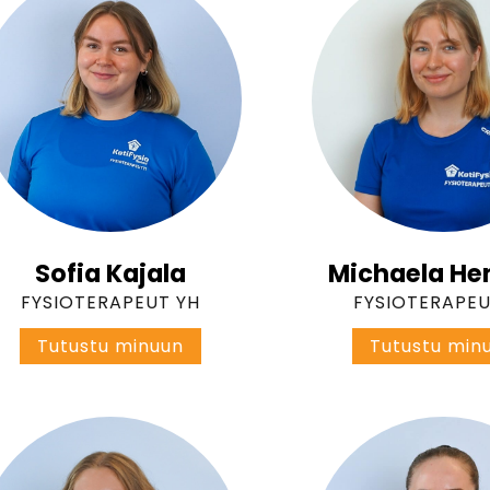
S
e
g
e
r
s
t
r
å
l
e
Sofia Kajala
Michaela He
FYSIOTERAPEUT YH
FYSIOTERAPEU
S
Tutustu minuun
Tutustu min
o
f
i
a
K
a
j