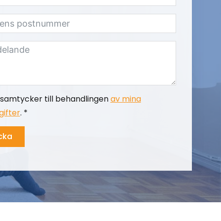
samtycker till behandlingen
av mina
ifter
. *
cka