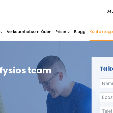
040
Verksamhetsområden
Priser
Blogg
Kontaktuppg
fysios team
Ta k