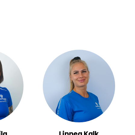
ila
Linnea Kalk