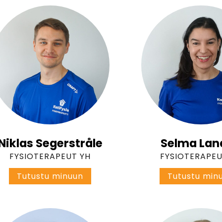
j
ö
r
k
s
k
o
g
Niklas Segerstråle
Selma Lan
FYSIOTERAPEUT YH
FYSIOTERAPEU
N
Tutustu minuun
Tutustu min
i
k
l
a
s