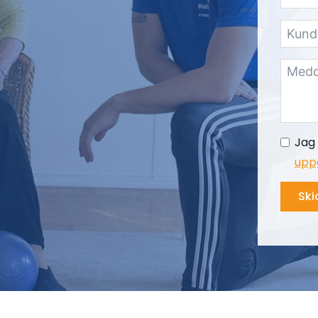
Jag 
uppg
Ski