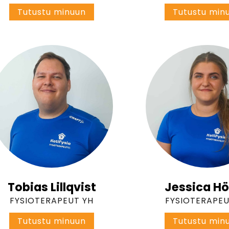
I
Tutustu minuun
Tutustu min
s
a
b
e
l
l
a
W
i
k
s
t
r
ö
m
Tobias Lillqvist
Jessica Hö
FYSIOTERAPEUT YH
FYSIOTERAPEU
T
Tutustu minuun
Tutustu min