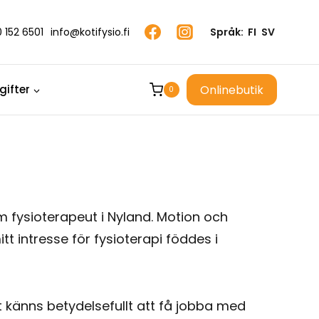
 152 6501
info@kotifysio.fi
Språk:
FI
SV
Onlinebutik
ifter
0
m fysioterapeut i Nyland. Motion och
mitt intresse för fysioterapi föddes i
t känns betydelsefullt att få jobba med