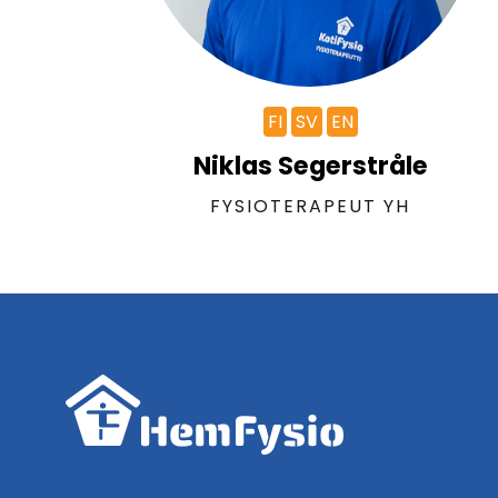
FI
SV
EN
Niklas Segerstråle
FYSIOTERAPEUT YH