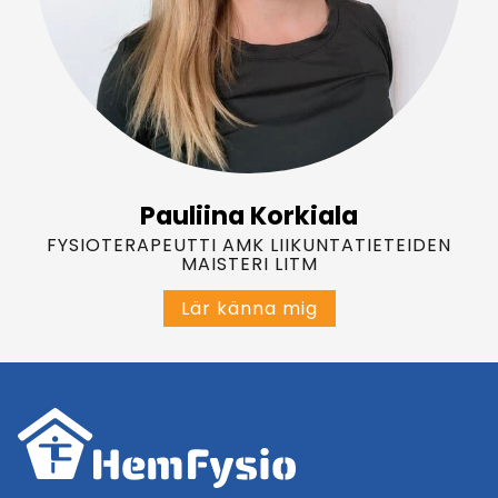
Pauliina Korkiala
FYSIOTERAPEUTTI AMK LIIKUNTATIETEIDEN
MAISTERI LITM
P
Lär känna mig
a
u
l
i
i
n
a
K
o
r