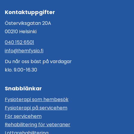
k
i
Kontaktuppgifter
a
l
Österviksgatan 20A
a
00210 Helsinki
040 152 6501
info@hemfysio.fi
Du når oss bäst på vardagar
klo. 9.00-16.30
Snabblänkar
Fysioterapi som hembesök
Fysioterapi på servicehem
För servicehem
Rehabilitering för veteraner
Lottarehabilitering