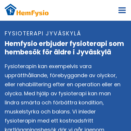
Skip
to
content
FYSIOTERAPI JYVÄSKYLÄ
Hemfysio erbjuder fysioterapi som
hembesök för äldre i Jyväskylä
Fysioterapin kan exempelvis vara
upprätthållande, förebyggande av olyckor,
eller rehabilitering efter en operation eller en
olycka. Med hjälp av fysioterapi kan man
lindra smärta och förbättra kondition,
muskelstyrka och balans. Vi inleder
fysioterapin med ett kostnadsfritt
kartläggningsbesök där vi går igenom